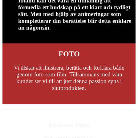
Ibland kan det vara en utmaning att
förmedla ett budskap på ett klart och tydligt
sätt. Men med hjälp av animeringar som
kompletterar din berättelse blir detta enklare
än någonsin.
FOTO
Vi älskar att illustrera, berätta och förklara både
genom foto som film. Tillsammans med våra
kunder ser vi till att just denna passion syns i
slutprodukten.
Benjamin Seipel
benjamin@mebia.se