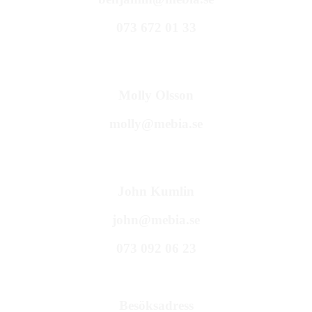
073 672 01 33
Molly Olsson
molly@mebia.se
John Kumlin
john@mebia.se
073 092 06 23
Besöksadress